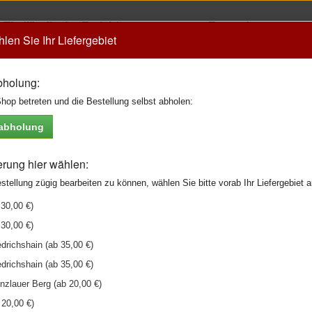
Thailändische Gerichte
Desserts
hlen Sie Ihr Liefergebiet
Red Dragon Spezialitäten
Beilagen und Extr
Chinesische Spezialitäten
Getränke
bholung:
Vietnamesische Spezialitäten
hop betreten und die Bestellung selbst abholen:
Vegane Spezialitäten
tabholung
erung hier wählen:
tdrinks
tellung zügig bearbeiten zu können, wählen Sie bitte vorab Ihr Liefergebiet a
 30,00 €)
 30,00 €)
drichshain (ab 35,00 €)
drichshain (ab 35,00 €)
nzlauer Berg (ab 20,00 €)
 20,00 €)