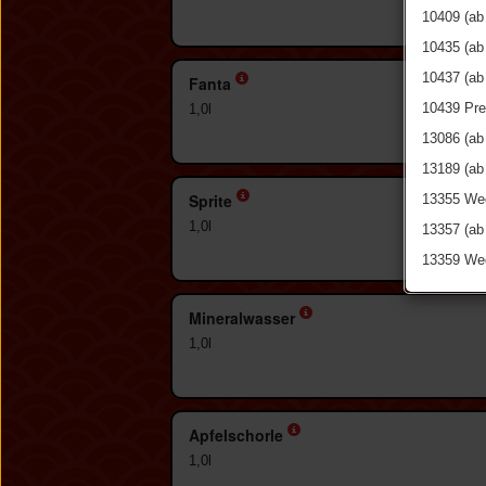
10409 (ab
10435 (ab
10437 (ab
Fanta
10439 Pre
1,0l
13086 (ab
13189 (ab
Sprite
13355 Wed
1,0l
13357 (ab
13359 Wed
Mineralwasser
1,0l
Apfelschorle
1,0l