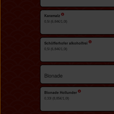
Karamalz
0,5l (6,84€/1,0l)
Schöfferhofer alkoholfrei
0,5l (6,84€/1,0l)
Bionade
Bionade Hollunder
0,33l (8,85€/1,0l)