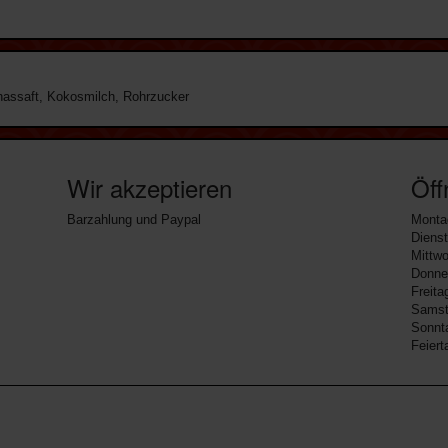
anassaft, Kokosmilch, Rohrzucker
Wir akzeptieren
Öff
Barzahlung und Paypal
Montag
Diens
Mittwo
Donner
Freita
Samsta
Sonnta
Feiert