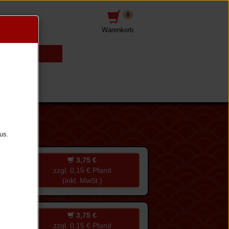
0
Warenkorb
awünsche
us.
3,75 €
zzgl. 0,15 € Pfand
(inkl. MwSt.)
3,75 €
zzgl. 0,15 € Pfand