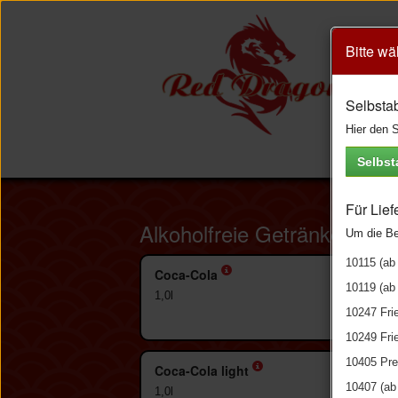
Bitte wä
Selbsta
Hier den S
Selbs
Für Lief
Alkoholfreie Getränke – Sof
Um die Bes
10115 (ab
Coca-Cola
10119 (ab
1,0l
10247 Frie
10249 Frie
10405 Pre
Coca-Cola light
10407 (ab
1,0l