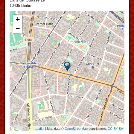
Danziger Strasse 29
10435 Berlin
+
−
Leaflet
| Map data ©
OpenStreetMap
contributors,
CC-BY-SA