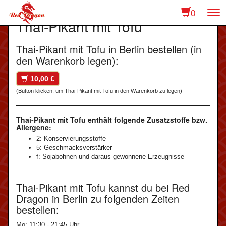
0
To
Thai-Pikant mit Tofu
na
Thai-Pikant mit Tofu in Berlin bestellen (in
den Warenkorb legen):
10,00 €
(Button klicken, um Thai-Pikant mit Tofu in den Warenkorb zu legen)
Thai-Pikant mit Tofu enthält folgende Zusatzstoffe bzw.
Allergene:
2: Konservierungsstoffe
5: Geschmacksverstärker
f: Sojabohnen und daraus gewonnene Erzeugnisse
Thai-Pikant mit Tofu kannst du bei Red
Dragon in Berlin zu folgenden Zeiten
bestellen:
Mo: 11:30 - 21:45 Uhr