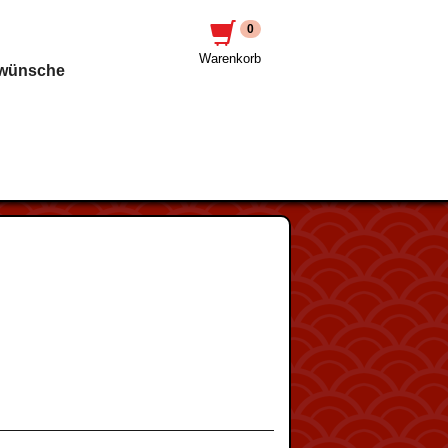
0
Warenkorb
awünsche