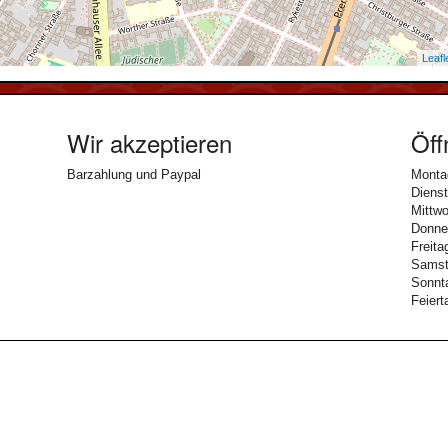
Leafl
Wir akzeptieren
Öff
Barzahlung und Paypal
Montag
Diens
Mittwo
Donner
Freita
Samsta
Sonnta
Feiert