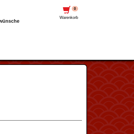
0
Warenkorb
awünsche