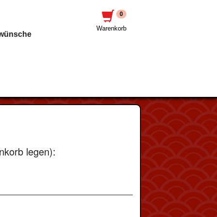
0
Warenkorb
awünsche
nkorb legen):