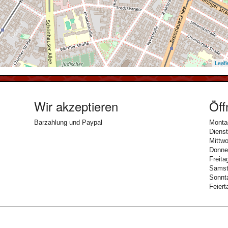
Leafl
Wir akzeptieren
Öff
Barzahlung und Paypal
Montag
Diens
Mittwo
Donner
Freita
Samsta
Sonnta
Feiert